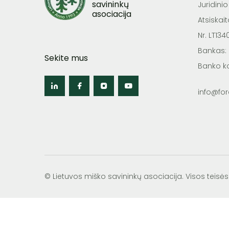
savininkų
Juridini
asociacija
Atsiskai
Nr. LT13
Bankas:
Sekite mus
Banko k
info@fore
© Lietuvos miško savininkų asociacija. Visos tei