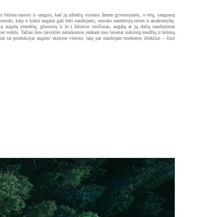
us būtina tausoti ir saugoti, kad jų užtektų visiems žemės gyventojams, o retų, saugomų
nurodo, kaip ir kokie augalai gali būti naudojami, nustato naudotojų teises ir atsakomy­bę.
nių augalų (nendrių, gluosnių ir kt.) žaliavos ruošimas, augalų ar jų dalių naudojimas
nė veikla. Tačiau šios taisyklės netaikomos renkant nuo teisėtai nukirstų medžių ir krūmų
iai tai produkcijai auginti skirtose vietose, taip pat naudojant medienos iš­teklius – šiuo