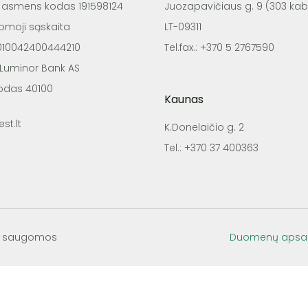
o asmens kodas 191598124
Juozapavičiaus g. 9 (303 kab.
tomoji sąskaita
LT-09311
4010042400444210
Tel.fax.: +370 5 2767590
 Luminor Bank AS
odas 40100
Kaunas
st.lt
K.Donelaičio g. 2
Tel.: +370 37 400363
sės saugomos
Duomenų apsa