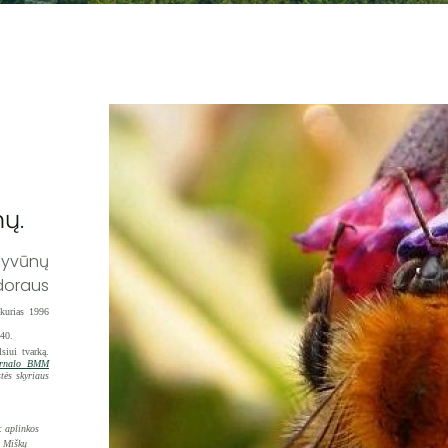
ų.
gyvūnų
adoraus
 kurias 1996
240.
siui tvarką.
urnalo BMM
tės skyriaus
: aplinkos
s Miškų