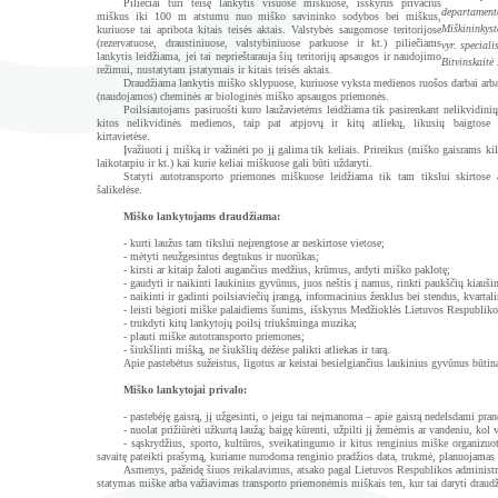
Piliečiai turi teisę lankytis visuose miškuose, išskyrus privačius
departament
miškus iki 100 m atstumu nuo miško savininko sodybos bei miškus,
Miškininkyst
kuriuose tai apribota kitais teisės aktais. Valstybės saugomose teritorijose
(rezervatuose, draustiniuose, valstybi­niuose parkuose ir kt.) piliečiams
vyr. speciali
lankytis leidžia­ma, jei tai neprieštarauja šių teritorijų apsaugos ir naudojimo
Bitvinskaitė 
režimui, nustatytam įstatymais ir kitais teisės aktais.
Draudžiama lankytis miško sklypuose, kuriuo­se vyksta medienos ruošos darbai arb
(naudojamos) cheminės ar biologinės miško ap­saugos priemonės.
Poilsiautojams pasiruošti kuro laužavietėms lei­džiama tik pasirenkant nelikvidini
ki­tos nelikvidinės medienos, taip pat atpjovų ir kitų atliekų, likusių baigtose 
kirtavietėse.
Įvažiuoti į mišką ir važinėti po jį galima tik keliais. Prireikus (miško gaisrams ki
laikotarpiu ir kt.) kai kurie keliai miškuose gali būti uždaryti.
Statyti autotransporto priemones miškuose leidžiama tik tam tikslui skirtose a
šalikelėse.
Miško lankytojams draudžiama:
- kurti laužus tam tikslui neįrengtose ar ne­skirtose vietose;
- mėtyti neužgesintus degtukus ir nuorūkas;
- kirsti ar kitaip žaloti augančius medžius, krūmus, ardyti miško paklotę;
- gaudyti ir naikinti laukinius gyvūnus, juos neštis į namus, rinkti paukščių kiaušin
- naikinti ir gadinti poilsiaviečių įrangą, infor­macinius ženklus bei stendus, kvartali
- leisti bėgioti miške palaidiems šunims, išsky­rus Medžioklės Lietuvos Respublikos
- trukdyti kitų lankytojų poilsį triukšminga muzika;
- plauti miške autotransporto priemones;
- šiukšlinti mišką, ne šiukšlių dėžėse palikti atliekas ir tarą.
Apie pastebėtus sužeistus, ligotus ar keistai besielgiančius laukinius gyvūnus būtina 
Miško lankytojai privalo:
- pastebėję gaisrą, jį užgesinti, o jeigu tai ne­įmanoma – apie gaisrą nedelsdami praneš
- nuolat prižiūrėti užkurtą laužą; baigę kūrenti, užpilti jį žemėmis ar vandeniu, kol v
- sąskrydžius, sporto, kultūros, sveikatingumo ir kitus renginius miške organizuo
savaitę pateikti prašymą, kuriame nurodoma renginio pradžios data, trukmė, planuojamas dal
Asmenys, pažeidę šiuos reikalavimus, atsako pagal Lietuvos Respublikos administrac
statymas miške arba važiavimas transporto priemonėmis miškais ten, kur tai daryti draud