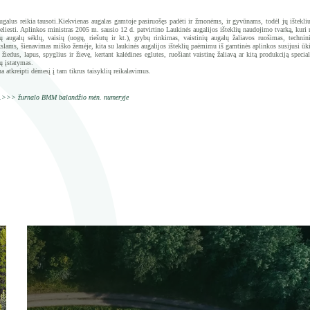
ugalus reikia tausoti.
Kiekvienas augalas gamtoje pasiruošęs padėti ir žmonėms, ir gyvūnams, todėl jų ištekli
neliesti. Aplinkos ministras 2005 m. sausio 12 d. patvirtino Laukinės augalijos išteklių naudojimo tvarką, kuri 
ių augalų sėklų, vaisių (uogų, riešutų ir kt.), grybų rinkimas, vaistinių augalų žaliavos ruošimas, techni
slams, šie­navimas miško žemėje, kita su laukinės augalijos išteklių paėmimu iš gamtinės aplinkos susijusi ūki
žiedus, lapus, spyglius ir žievę, kertant kalėdines eglutes, ruošiant vaistinę žaliavą ar kitą produkciją special
ų įstatymas.
na atkreipti dėmesį į tam tikrus taisyklių reikalavimus.
.>>> žurnalo BMM balandžio mėn. numeryje