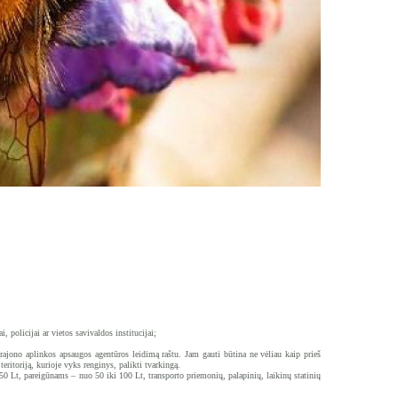
, policijai ar vietos savivaldos institucijai;
 rajono aplinkos apsaugos agentūros leidimą raštu. Jam gauti būtina ne vėliau kaip prieš
ritoriją, kurioje vyks renginys, palikti tvarkingą.
50 Lt, pareigūnams – nuo 50 iki 100 Lt, transporto priemonių, palapinių, laikinų statinių