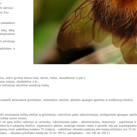
o
ės skyriaus
stė Zita
.
a panaudotos
ų šakų, žabų,
eksploatuoti
lti pavojingu
ikštelėse ir
ius, ardyti gyvūnų būstus (olas, dreves, lizdus, skruzdėlynus ir pan.);
nius stulpus, riboženklius ir kt.;
 teritorijoje taisyklėse numatytą tvarką;
pranešti artimiausiai girininkijai, veterinarijos tarnybai, ap­linkos apsaugos agentūrai ar medžiotojų būreliui.
ti arti­miausiai miškų urėdijai ar girininkijai, valstybinio parko administracijai, priešgaisrinės apsaugos tar­nybai
isiškai nustos rusenti;
ti tik gavę miško valdytojo ar savininko, valstybiniame parke – ad­ministracijos, draustinyje – papildomai ir
yvių ir palapinių skaičius, organizacijos adresas, atsakingo asmens vardas ir pavardė, taip pat įsipareigojama te
inių teisės pažeidimų kodekso 70 straipsnį – pažeidimai už­traukia įspėjimą arba baudą piliečiams nuo 25 iki 
žiama, – užtraukia piliečiams baudą nuo 50 iki 100 Lt, pareigūnams – nuo 100 iki 200 Lt.