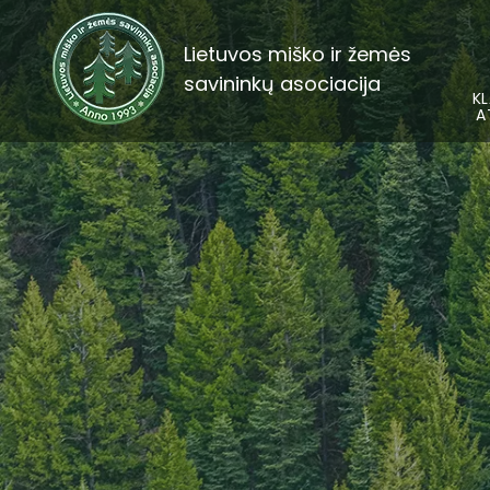
Lietuvos miško ir žemės
savininkų asociacija
KL
A