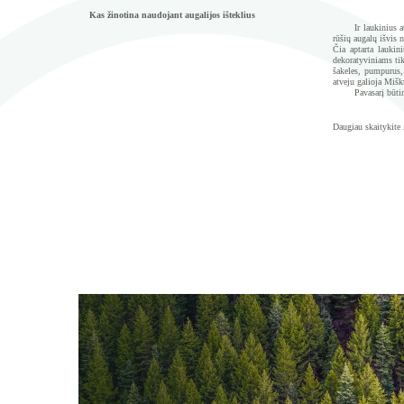
Kas žinotina naudojant augalijos išteklius
Ir laukinius a
rūšių augalų išvis 
Čia aptarta laukin
dekoratyviniams tik
šakeles, pumpurus, 
atveju galioja Mišk
Pavasarį būti
Daugiau skaitykite