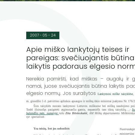
2007 - 05 - 24
Apie miško lankytojų teises ir
pareigas: svečiuojantis būtina
laikytis padoraus elgesio norm
Nereikia pamiršti, kad miškas – augalų ir 
namai, juose svečiuojantis būtina laikytis p
elgesio normų. Jos surašytos
Lanky­mosi miške taisyklėse
,
m. gruodžio 5 d. patvirtino aplinkos apsaugos ir miškų ūkio ministrai įsakymu Nr. 176/
Šios taisyklės nustato lankymosi Lietuvos miškuose bei miškų naudojimo poil
Todėl išsiruošęs pasi­gėrėti atgimstančia gamta, nepamiršk tam tikrų taisyklių
...,-
ž
balandžio mėn. numeryje
rašo
Zita Bitvinskaitė
, AM Miškų departamento Miškininkys
vyr. specialistė.
Yra teisių, bet jos neberibės
Nuotraukoje
ministerijo