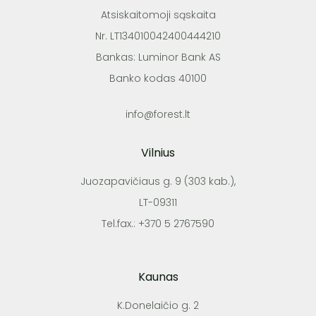
Atsiskaitomoji sąskaita
Nr. LT134010042400444210
Bankas: Luminor Bank AS
Banko kodas 40100
info@forest.lt
Vilnius
Juozapavičiaus g. 9 (303 kab.),
LT-09311
Tel.fax.: +370 5 2767590
Kaunas
K.Donelaičio g. 2