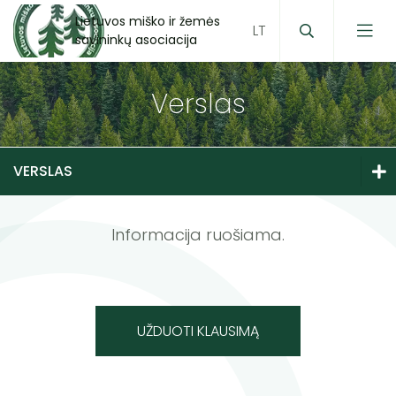
Lietuvos miško ir žemės
savininkų asociacija
Verslas
Medžioklė
Miškas
VERSLAS
Verslas
Aplinkosauga
Medžioklė
Informacija ruošiama.
Politika
Įvairenybės
Miškas
Projektai
UŽDUOTI KLAUSIMĄ
Verslas