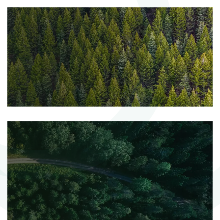
Aplinkosauga
Politika
Įvairenybės
Projektai