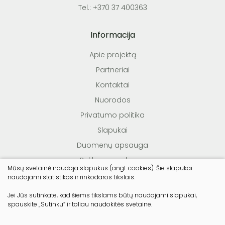
Tel.: +370 37 400363
Informacija
Apie projektą
Partneriai
Kontaktai
Nuorodos
Privatumo politika
Slapukai
Duomenų apsauga
Reklamos sąlygos
Mūsų svetainė naudoja slapukus (angl. cookies). Šie slapukai
Teisės aktai
naudojami statistikos ir rinkodaros tikslais.
Jei Jūs sutinkate, kad šiems tikslams būtų naudojami slapukai,
spauskite „Sutinku“ ir toliau naudokitės svetaine.
© Lietuvos miško savininkų asociacija. Visos teisės
saugomos