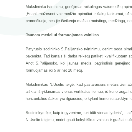
Mokslininko tvirtinimu, genėjimas reikalingas vaismedžių apimči
„Esant mažesnei vaismedžio apimčiai ir šakų tankumui, užsi
pramečiuoja, nes jie išeikvoja mažiau maistingų medžiagų, nenu
Jaunam medeliui formuojamas vainikas
Patyrusio sodininko S.Palijansko tvirtinimu, genint sodą pirmi
pakenkta. Tad kartais šį darbą reikėtų patikėti kvalifikuotam 
Anot S.Palijansko, kol jaunas medis, pagrindinis genėjimo 
formuojamas iki 5 ar net 10 metų.
Mokslininkas N.Uselis teigė, kad pastaraisiais metais žemaū
aiškiai išryškinamas vienas vertikalus liemuo, iš kurio auga ho
horizontalios šakos yra ilgiausios, o kylant liemeniu aukštyn
Sodininkystėje, kaip ir gyvenime, turi būti vienas lyderis“, – 
N.Uselio teigimu, norint gauti kokybiškus vaisius ir gražiai s