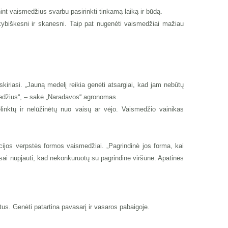
int vaismedžius svarbu pasirinkti tinkamą laiką ir būdą.
ybiškesni ir skanesni. Taip pat nugenėti vaismedžiai mažiau
skiriasi. „Jauną medelį reikia genėti atsargiai, kad jam nebūtų
 medžius“, – sakė „Naradavos“ agronomas.
linktų ir nelūžinėtų nuo vaisų ar vėjo. Vaismedžio vainikas
ijos verpstės formos vaismedžiai. „Pagrindinė jos forma, kai
visai nupjauti, kad nekonkuruotų su pagrindine viršūne. Apatinės
tus. Genėti patartina pavasarį ir vasaros pabaigoje.