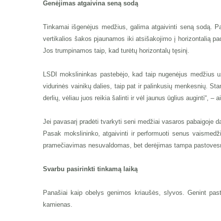
Genėjimas atgaivina seną sodą
Tinkamai išgenėjus medžius, galima atgaivinti seną sodą. Pa
vertikalios šakos pjaunamos iki atsišakojimo į horizontalią 
Jos trumpinamos taip, kad turėtų horizontalų tęsinį.
LSDI mokslininkas pastebėjo, kad taip nugenėjus medžius uža
vidurinės vainikų dalies, taip pat ir palinkusių menkesnių. Stam
derlių, vėliau juos reikia šalinti ir vėl jaunus ūglius auginti“, – 
Jei pavasarį pradėti tvarkyti seni medžiai vasaros pabaigoje dar
Pasak mokslininko, atgaivinti ir performuoti senus vaismed
pramečiavimas nesuvaldomas, bet derėjimas tampa pastovesni
Svarbu pasirinkti tinkamą laiką
Panašiai kaip obelys genimos kriaušės, slyvos. Genint past
kamienas.