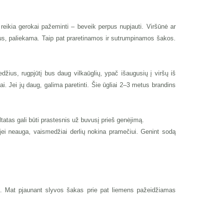
eikia gerokai pažeminti – beveik perpus nupjauti. Viršūnė ar
nus, paliekama. Taip pat praretinamos ir sutrumpinamos šakos.
ius, rugpjūtį bus daug vilkaūglių, ypač išaugusių į viršų iš
iai. Jei jų daug, galima paretinti. Šie ūgliai 2–3 metus brandins
ltatas gali būti prastesnis už buvusį prieš genėjimą.
ei neauga, vaismedžiai derlių nokina pramečiui. Genint sodą
ai. Mat pjaunant slyvos šakas prie pat liemens pažeidžiamas