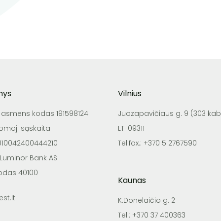
nys
Vilnius
o asmens kodas 191598124
Juozapavičiaus g. 9 (303 kab.
tomoji sąskaita
LT-09311
4010042400444210
Tel.fax.: +370 5 2767590
 Luminor Bank AS
odas 40100
Kaunas
st.lt
K.Donelaičio g. 2
Tel.: +370 37 400363