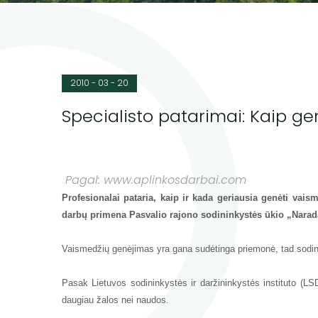
2010 - 03 - 20
Specialisto patarimai: Kaip g
Pagal: www.aplinkosdarbai.com
Profesionalai pataria, kaip ir kada geriausia genėti va
darbų primena Pasvalio rajono sodininkystės ūkio „Narad
Vaismedžių genėjimas yra gana sudėtinga priemonė, tad sodinin
Pasak Lietuvos sodininkystės ir daržininkystės instituto (L
daugiau žalos nei naudos.