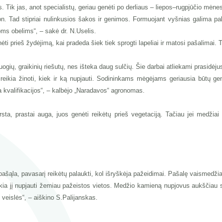
s. Tik jas, anot specialistų, geriau genėti po derliaus – liepos–rugpjūčio mėn
 Tad stipriai nulinkusios šakos ir genimos. Formuojant vyšnias galima palikt
oms obelims“, – sakė dr. N.Uselis.
i prieš žydėjimą, kai pradeda šiek tiek sprogti lapeliai ir matosi pašalimai.
ių, graikinių riešutų, nes išteka daug sulčių. Šie darbai atliekami prasidėjus 
 reikia žinoti, kiek ir ką nupjauti. Sodininkams mėgėjams geriausia būtų g
a kvalifikacijos“, – kalbėjo „Naradavos“ agronomas.
ta, prastai auga, juos genėti reikėtų prieš vegetaciją. Tačiau jei medžiai
šąla, pavasarį reikėtų palaukti, kol išryškėja pažeidimai. Pašalę vaismedžiai
ikia jį nupjauti žemiau pažeistos vietos. Medžio kamieną nupjovus aukščiau skie
veislės“, – aiškino S.Palijanskas.