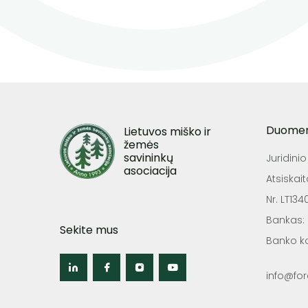
Duome
Lietuvos miško ir
žemės
savininkų
Juridini
asociacija
Atsiskai
Nr. LT13
Bankas:
Sekite mus
Banko k
info@fore