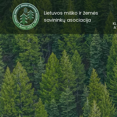
Lietuvos miško ir žemės
savininkų asociacija
KL
A