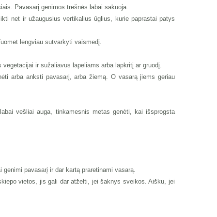
esiais. Pavasarį genimos trešnės labai sakuoja.
i net ir užaugusius vertikalius ūglius, kurie paprastai patys
 Tuomet lengviau sutvarkyti vaismedį.
vegetacijai ir sužaliavus lapeliams arba lapkritį ar gruodį.
enėti arba anksti pavasarį, arba žiemą. O vasarą jiems geriau
 labai vešliai auga, tinkamesnis metas genėti, kai išsprogsta
 genimi pavasarį ir dar kartą praretinami vasarą.
po vietos, jis gali dar atželti, jei šaknys sveikos. Aišku, jei