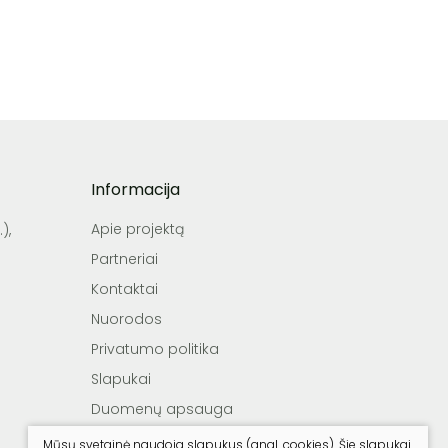
Informacija
Apie projektą
),
Partneriai
Kontaktai
Nuorodos
Privatumo politika
Slapukai
Duomenų apsauga
Reklamos sąlygos
Mūsų svetainė naudoja slapukus (angl. cookies). Šie slapukai