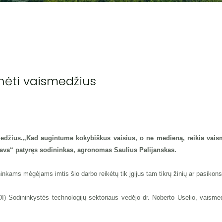
enėti vaismedžius
ismedžius.„Kad augintume kokybiškus vaisius, o ne medieną, reikia vais
ava“ patyręs sodininkas, agronomas Saulius Palijanskas.
kams mėgėjams imtis šio darbo reikėtų tik įgijus tam tikrų žinių ar pasikons
SDI) Sodininkystės technologijų sektoriaus vedėjo dr. Noberto Uselio, vais