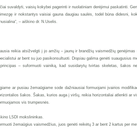
ai suvaldyti, vaisių kokybei pagerinti ir nuolatiniam derėjimui paskatinti. Gen
mezgę ir nokstantys vaisiai gauna daugiau saulės, todėl būna didesni, kok
sialina“, – aiškino dr. N.Uselis.
ausia reikia atsižvelgti į jo amžių – jaunų ir brandžių vaismedžių genėjimas 
specialistui ar bent su juo pasikonsultuoti. Drąsiau galima genėti suaugusius
principas – suformuoti vainiką, kad susidarytų tvirtas skeletas, šakos ne
giame ar pusiau žemaūgiame sode dažniausiai formuojami įvairios modifikac
rizontalios šakos. Šakas, kurios auga į viršų, reikia horizontaliai atlenkti ar 
 formuojamos vis trumpesnės.
aiškino LSDI mokslininkas.
uformuoti žemaūgius vaismedžius, juos genėti reikėtų 3 ar bent 2 kartus per me