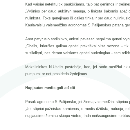
Kad vaisiai netektų tik paukščiams, taip pat genimos ir trešnė
„Vyšnios per daug aukštyn neauga, o linksta šakomis apačion.
nulinksta. Toks genėjimas iš dalies tinka ir per daug nulinkusi
Kaulavaisių vaismedžius agronomas S.Palijanskas pataria genėt
Anot patyrusio sodininko, anksti pavasarį negalima genėti vynuog
„Obelis, kriaušes galima genėti praktiškai visą sezoną – tik
susilaikyti, nes derant vaisiams genėti sudėtingiau – tam reiki
Mokslininkas N.Uselis pastebėjo, kad, jei sodo medžiai skurs
pumpurai ar net prasideda žydėjimas.
Nupjautas medis gali atželti
Pasak agronomo S.Palijansko, jei žiemą vaismedžiai stipriau pa
„Jei stipriai pažeistas kamienas, o medis džiūsta, ruduoja, re
nupjausime žemiau skiepo vietos, tada neišsaugosime turėtos 