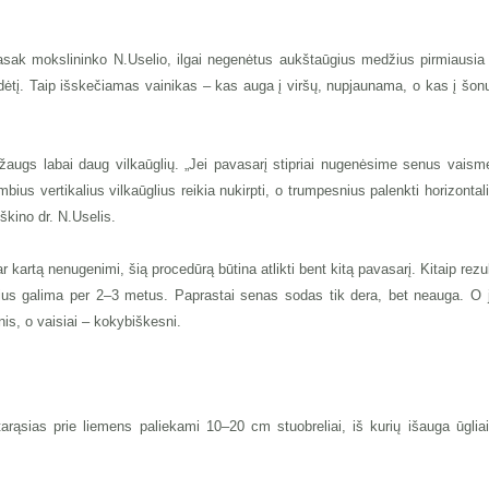
sak mokslininko N.Uselio, ilgai negenėtus aukštaūgius medžius pirmiausia r
padėtį. Taip išskečiamas vainikas – kas auga į viršų, nupjaunama, o kas į šo
ugs labai daug vilkaūglių. „Jei pavasarį stipriai nugenėsime senus vaismedž
bius vertikalius vilkaūglius reikia nukirpti, o trumpesnius palenkti horizontal
aiškino dr. N.Uselis.
 kartą nenugenimi, šią procedūrą būtina atlikti bent kitą pavasarį. Kitaip rezu
žius galima per 2–3 metus. Paprastai senas sodas tik dera, bet neauga. O j
s, o vaisiai – kokybiškesni.
arąsias prie liemens paliekami 10–20 cm stuobreliai, iš kurių išauga ūgli