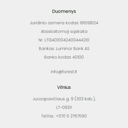
Duomenys
Juridinio asmens kodas 191598124
Atsiskaitomoji sąskaita
Nr. LT134010042400444210
Bankas: Luminor Bank AS
Banko kodas 40100
info@forest.lt
Vilnius
Juozapavičiaus g. 9 (303 kab.),
LT-09311
Tel.fax.: +370 5 2767590