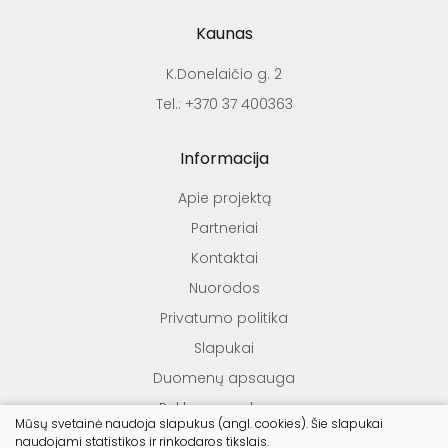
Kaunas
K.Donelaičio g. 2
Tel.: +370 37 400363
Informacija
Apie projektą
Partneriai
Kontaktai
Nuorodos
Privatumo politika
Slapukai
Duomenų apsauga
Reklamos sąlygos
Mūsų svetainė naudoja slapukus (angl. cookies). Šie slapukai
Teisės aktai
naudojami statistikos ir rinkodaros tikslais.