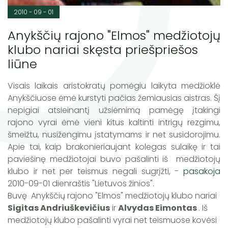
2010 - 09 - 01
Anykščių rajono "Elmos" medžiotojų
klubo nariai skęsta priešpriešos
liūne
Visais laikais aristokratų pomėgiu laikyta medžioklė
Anykščiuose ėmė kurstyti pačias žemiausias aistras. Šį
nepigiai atsieinantį užsiėmimą pamėgę įtakingi
rajono vyrai ėmė vieni kitus kaltinti intrigų rezgimu,
šmeižtu, nusižengimu įstatymams ir net susidorojimu.
Apie tai, kaip brakonieriaujant kolegas sulaikę ir tai
paviešinę medžiotojai buvo pašalinti iš medžiotojų
klubo ir net per teismus negali sugrįžti, -
pasakoja
2010-09-01 dienraštis "Lietuvos žinios".
Buvę Anykščių rajono "Elmos" medžiotojų klubo nariai
Sigitas Andriuškevičius
ir
Alvydas Eimontas
. Iš
medžiotojų klubo pašalinti vyrai net teismuose kovėsi