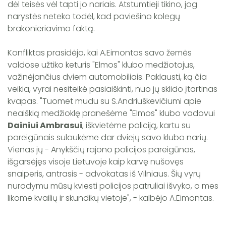
dėl teisės vėl tapti jo nariais. Atstumtieji tikino, jog
narystės neteko todėl, kad paviešino kolegų
brakonieriavimo faktą.
Konfliktas prasidėjo, kai A.Eimontas savo žemės
valdose užtiko keturis "Elmos" klubo medžiotojus,
važinėjančius dviem automobiliais. Paklausti, ką čia
veikia, vyrai nesiteikė pasiaiškinti, nuo jų sklido įtartinas
kvapas. "Tuomet mudu su S.Andriuškevičiumi apie
neaiškią medžioklę pranešėme "Elmos" klubo vadovui
Dainiui Ambrasui
, iškvietėme policiją, kartu su
pareigūnais sulaukėme dar dviejų savo klubo narių.
Vienas jų - Anykščių rajono policijos pareigūnas,
išgarsėjęs visoje Lietuvoje kaip karvę nušovęs
snaiperis, antrasis - advokatas iš Vilniaus. Šių vyrų
nurodymu mūsų kviesti policijos patruliai išvyko, o mes
likome kvailių ir skundikų vietoje", - kalbėjo A.Eimontas.