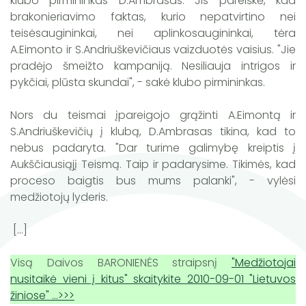
klubo pirmininkas D.Ambrasas. Jis pareiškė, kad
brakonieriavimo faktas, kurio nepatvirtino nei
teisėsaugininkai, nei aplinkosaugininkai, tėra
A.Eimonto ir S.Andriuškevičiaus vaizduotės vaisius. "Jie
pradėjo šmeižto kampaniją. Nesiliauja intrigos ir
pykčiai, plūsta skundai", - sakė klubo pirmininkas.
Nors du teismai įpareigojo grąžinti A.Eimontą ir
S.Andriuškevičių į klubą, D.Ambrasas tikina, kad to
nebus padaryta. "Dar turime galimybę kreiptis į
Aukščiausiąjį Teismą. Taip ir padarysime. Tikimės, kad
proceso baigtis bus mums palanki", - vylėsi
medžiotojų lyderis.
[...]
Visą Daivos BARONIENĖS straipsnį
"Medžiotojai
nusitaikė vieni į kitus" skaitykite 2010-09-01 "Lietuvos
žiniose" ...>>>