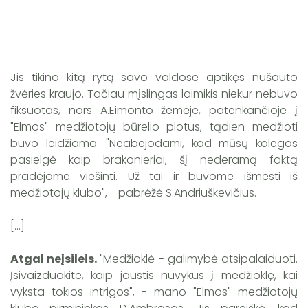
Jis tikino kitą rytą savo valdose aptikęs nušauto
žvėries kraujo. Tačiau mįslingas laimikis niekur nebuvo
fiksuotas, nors A.Eimonto žemėje, patenkančioje į
"Elmos" medžiotojų būrelio plotus, tądien medžioti
buvo leidžiama. "Neabejodami, kad mūsų kolegos
pasielgė kaip brakonieriai, šį nederamą faktą
pradėjome viešinti. Už tai ir buvome išmesti iš
medžiotojų klubo", - pabrėžė S.Andriuškevičius.
[...]
Atgal neįsileis.
"Medžioklė - galimybė atsipalaiduoti.
Įsivaizduokite, kaip jaustis nuvykus į medžioklę, kai
vyksta tokios intrigos", - mano "Elmos" medžiotojų