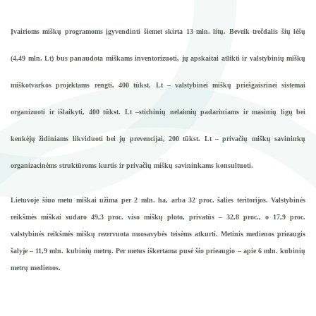
Įvairioms miškų programoms įgyvendinti šiemet skirta 13 mln. litų. Beveik trečdalis šių lėšų
(4,49 mln. Lt) bus panaudota miškams inventorizuoti, jų apskaitai atlikti ir valstybinių miškų
miškotvarkos projektams rengti, 400 tūkst. Lt – valstybinei miškų priešgaisrinei sistemai
organizuoti ir išlaikyti, 400 tūkst. Lt –stichinių nelaimių padariniams ir masinių ligų bei
kenkėjų židiniams likviduoti bei jų prevencijai, 200 tūkst. Lt – privačių miškų savininkų
organizacinėms struktūroms kurtis ir privačių miškų savininkams konsultuoti.
Lietuvoje šiuo metu miškai užima per 2 mln. ha, arba 32 proc. šalies teritorijos. Valstybinės
reikšmės miškai sudaro 49,3 proc. viso miškų ploto, privatūs – 32,8 proc., o 17,9 proc.
valstybinės reikšmės miškų rezervuota nuosavybės teisėms atkurti. Metinis medienos prieaugis
šalyje – 11,9 mln. kubinių metrų. Per metus iškertama pusė šio prieaugio – apie 6 mln. kubinių
metrų medienos.