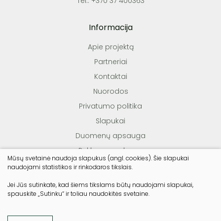
Tel.: +370 37 400363
Informacija
Apie projektą
Partneriai
Kontaktai
Nuorodos
Privatumo politika
Slapukai
Duomenų apsauga
Reklamos sąlygos
Mūsų svetainė naudoja slapukus (angl. cookies). Šie slapukai
Teisės aktai
naudojami statistikos ir rinkodaros tikslais.
Jei Jūs sutinkate, kad šiems tikslams būtų naudojami slapukai,
spauskite „Sutinku“ ir toliau naudokitės svetaine.
© Lietuvos miško savininkų asociacija. Visos teisės
saugomos
Duomenų apsauga