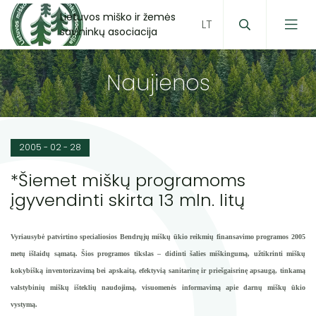
Lietuvos miško ir žemės
savininkų asociacija
Naujienos
2005 - 02 - 28
*Šiemet miškų programoms
įgyvendinti skirta 13 mln. litų
Vyriausybė patvirtino specialiosios Bendrųjų miškų ūkio reikmių finansavimo programos 2005
metų išlaidų sąmatą. Šios programos tikslas – didinti šalies miškingumą, užtikrinti miškų
kokybišką inventorizavimą bei apskaitą, efektyvią sanitarinę ir priešgaisrinę apsaugą, tinkamą
valstybinių miškų išteklių naudojimą, visuomenės informavimą apie darnų miškų ūkio
vystymą.