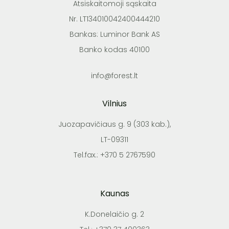
Atsiskaitomoji sąskaita
Nr. LT134010042400444210
Bankas: Luminor Bank AS
Banko kodas 40100
info@forest.lt
Vilnius
Juozapavičiaus g. 9 (303 kab.),
LT-09311
Tel.fax.: +370 5 2767590
Kaunas
K.Donelaičio g. 2