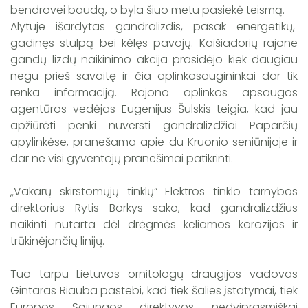
bendrovei baudą, o byla šiuo metu pasiekė teismą.
Alytuje išardytas gandralizdis, pasak energetikų,
gadinęs stulpą bei kėlęs pavojų. Kaišiadorių rajone
gandų lizdų naikinimo akcija prasidėjo kiek daugiau
negu prieš savaitę ir čia aplinkosaugininkai dar tik
renka informaciją. Rajono aplinkos apsaugos
agentūros vedėjas Eugenijus Šulskis teigia, kad jau
apžiūrėti penki nuversti gandralizdžiai Paparčių
apylinkėse, pranešama apie du Kruonio seniūnijoje ir
dar ne visi gyventojų pranešimai patikrinti.
„Vakarų skirstomųjų tinklų“ Elektros tinklo tarnybos
direktorius Rytis Borkys sako, kad gandralizdžius
naikinti nutarta dėl drėgmės keliamos korozijos ir
trūkinėjančių linijų.
Tuo tarpu Lietuvos ornitologų draugijos vadovas
Gintaras Riauba pastebi, kad tiek šalies įstatymai, tiek
Europos Sąjungos direktyvos nedviprasmiškai