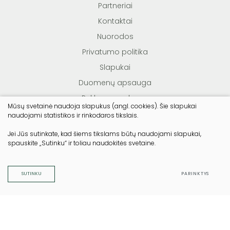
Partneriai
Kontaktai
Nuorodos
Privatumo politika
Slapukai
Duomenų apsauga
Reklamos sąlygos
Mūsų svetainė naudoja slapukus (angl. cookies). Šie slapukai
Teisės aktai
naudojami statistikos ir rinkodaros tikslais.
Jei Jūs sutinkate, kad šiems tikslams būtų naudojami slapukai,
spauskite „Sutinku“ ir toliau naudokitės svetaine.
© Lietuvos miško savininkų asociacija. Visos teisės
saugomos
Duomenų apsauga
SUTINKU
PARINKTYS
Sukurta:
TEXUS