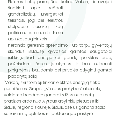
Elektros tinklų pareigūnai ketina Vakarų Lietuvoje i
šnaikinti apie trečdalį
gandralizdžių. Energetikai
teisinasi, jog dėl elektros
stulpuose susuktų lizdų
patiria nuostolių, o kartu su
aplinkosaugininkais
neranda geresnio sprendimo. Tuo tarpu gyventojų
skundus išklausę gyvosios gamtos saugotojai
įsitikinę, kad energetikai gandų peryklas ardo,
pažeisdami šalies įstatymus ir bus nubausti
piniginėmis baudomis bei privalės atlyginti gamtai
padarytą žalą.
"Vakarų skirstomieji tinklai“ elektros energiją tiekia
pusei šalies. Grupės „Vilniaus prekybos“ akcininkų
valdoma bendrovė gandralizdžius nuo metų
pradžios ardo nuo Alytaus apylinkių pietuose iki
Šiaulių regiono šiaurėje. Šiauliuose už gandralizdžio
sunaikinimą aplinkos inspektoriai jau paskyrė