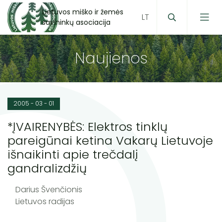
Lietuvos miško ir žemės
savininkų asociacija
Naujienos
2005 - 03 - 01
*ĮVAIRENYBĖS: Elektros tinklų
pareigūnai ketina Vakarų Lietuvoje
išnaikinti apie trečdalį
gandralizdžių
Darius Švenčionis
Lietuvos radijas