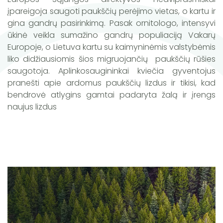
įpareigoja saugoti paukščių perėjimo vietas, o kartu ir
gina gandrų pasirinkimą. Pasak ornitologo, intensyvi
ūkinė veikla sumažino gandrų populiaciją Vakarų
Europoje, o Lietuva kartu su kaimyninėmis valstybėmis
liko didžiausiomis šios migruojančių paukščių rūšies
saugotoja. Aplinkosaugininkai kviečia gyventojus
pranešti apie ardomus paukščių lizdus ir tikisi, kad
bendrovė atlygins gamtai padaryta žalą ir įrengs
naujus lizdus