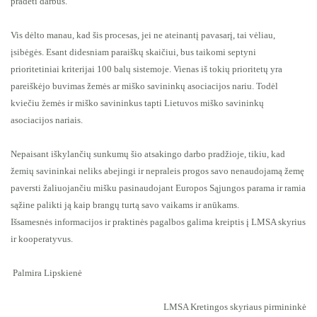
pradėti darbus.
Vis dėlto manau, kad šis procesas, jei ne ateinantį pavasarį, tai vėliau,
įsibėgės. Esant didesniam paraiškų skaičiui, bus taikomi septyni
prioritetiniai kriterijai 100 balų sistemoje. Vienas iš tokių prioritetų yra
pareiškėjo buvimas žemės ar miško savininkų asociacijos nariu. Todėl
kviečiu žemės ir miško savininkus tapti Lietuvos miško savininkų
asociacijos nariais.
Nepaisant iškylančių sunkumų šio atsakingo darbo pradžioje, tikiu, kad
žemių savininkai neliks abejingi ir nepraleis progos savo nenaudojamą žemę
paversti žaliuojančiu mišku pasinaudojant Europos Sąjungos parama ir ramia
sąžine palikti ją kaip brangų turtą savo vaikams ir anūkams.
Išsamesnės informacijos ir praktinės pagalbos galima kreiptis į LMSA skyrius
ir kooperatyvus.
Palmira Lipskienė
LMSA Kretingos skyriaus pirmininkė