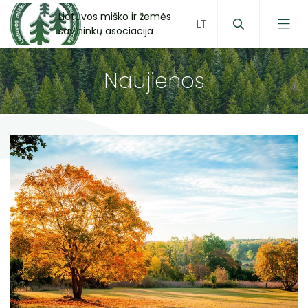
Lietuvos miško ir žemės
savininkų asociacija
Naujienos