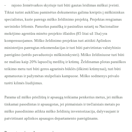
-
rajono žemėtvarkos skyriuje turi būti gautas leidimas miškui įveisti.
Tiktai turint aukščiau paminėtus dokumentus galima kreiptis į miškininkus
specialistus, kurie parengs miško želdinimo projektą. Projektas rengiamas
savininko lėšomis. Paruošus paraišką ir pasirašius sutartį su Nacionaline
mokėjimo agentūra minėto projekto išlaidos (85 litai už 1ha) yra
kompensuojamos. Miško želdinimo projektas turi atitikti Aplinkos
ministerijos parengtas rekomendacijas ir turi būti patvirtintas valstybinio
pareigūno (urėdo pavaduotojo miškininkystei). Miško želdiniuose turi būti
ne mažiau kaip 20% lapuočių medžių ir krūmų. Želdinamas plotas paraiškos
teikimo metu turi būti geros agrarinės būklės (iškirsti krūmynai), turi būti
apmatuotas ir pažymėtas stulpeliais kampuose. Miško sodmenys privalo
turėti kilmės liudijimus.
Parama už miško priežiūrą ir apsaugą teikiama penkerius metus, jei miškas
tinkamai pasodintas ir apsaugotas, jei pirmaisiais ir trečiaisiais metais po
miško pasodinimo atlikta miško želdinių inventorizacija, dalyvaujant ir
patvirtinant aplinkos apsaugos departamento pareigūnams.