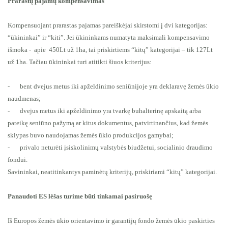
Prarastų pajamų kompensavimas
Kompensuojant prarastas pajamas pareiškėjai skirstomi į dvi kategorijas:
“ūkininkai” ir “kiti”. Jei ūkininkams numatyta maksimali kompensavimo
išmoka -
apie
450Lt už 1ha, tai priskirtiems “kitų” kategorijai – tik 127Lt
už 1ha. Tačiau ūkininkai turi atitikti šiuos kriterijus:
-
bent dvejus metus iki apželdinimo seniūnijoje yra deklaravę žemės ūkio
naudmenas;
-
dvejus metus iki apželdinimo yra tvarkę buhalterinę apskaitą arba
pateikę seniūno pažymą ar kitus dokumentus, patvirtinančius, kad žemės
sklypas buvo naudojamas žemės ūkio produkcijos gamybai;
-
privalo neturėti įsiskolinimų valstybės biudžetui, socialinio draudimo
fondui.
Savininkai, neatitinkantys paminėtų kriterijų, priskiriami “kitų” kategorijai.
Panaudoti ES lėšas turime būti tinkamai pasiruošę
Iš Europos žemės ūkio orientavimo ir garantijų fondo žemės ūkio paskirties