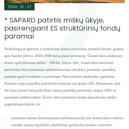
2004 - 10 - 27
* SAPARD patirtis miškų ūkyje,
pasirengiant ES struktūrinių fondų
paramai
Nederlingų ar apleistų ir nedirbamų žemių savininkai nemažai skaitė, girdėjo
apie Kaimo plėtros 2004-2006 metų plano priemonę “Žemės ūkio paskirties
žemės apželdinimas mišku”. 2004m. liepos 16d., žemės ūkio ministrui
patvirtinus šios priemonės administravimo taisykles, prasidėjo paraiškų
paramai gauti ruošimas ir pateikimas Nacionalinei mokėjimo agentūrai.
Pirmojo etapo paraiškų pateikimo terminas yra spalio 29d. Numatoma, kad
dar šiais metais bus paskelbtas naujas paraiškų priėmimo etapas 2005 m.
pavasario miškasodžiui.
Žemės ūkio paskirties žemės apsodinimo mišku
pagrindiniai tikslai yra:
-
sumažinti kaimo bendruomenės priklausomybę nuo žemės ūkio veiklos;
-
suteikti naujas ilgalaikio įdarbinimo galimybes kaimo vietovėse;