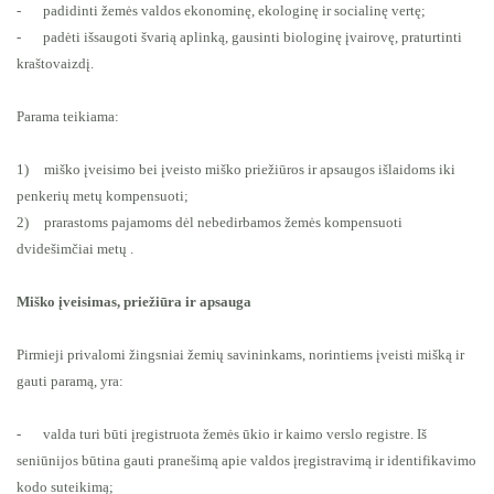
-
padidinti žemės valdos ekonominę, ekologinę ir socialinę vertę;
-
padėti išsaugoti švarią aplinką, gausinti biologinę įvairovę, praturtinti
kraštovaizdį.
Parama teikiama:
1)
miško įveisimo bei įveisto miško priežiūros ir apsaugos išlaidoms iki
penkerių metų kompensuoti;
2)
prarastoms pajamoms dėl nebedirbamos žemės kompensuoti
dvidešimčiai metų .
Miško įveisimas, priežiūra ir apsauga
Pirmieji privalomi žingsniai žemių savininkams, norintiems įveisti mišką ir
gauti paramą, yra:
-
valda turi būti įregistruota žemės ūkio ir kaimo verslo registre. Iš
seniūnijos būtina gauti pranešimą apie valdos įregistravimą ir identifikavimo
kodo suteikimą;