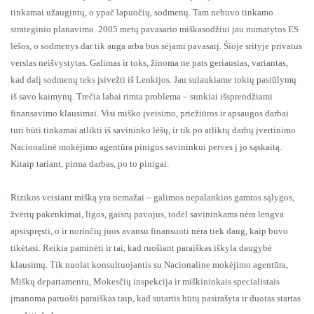
tinkamai užaugintų, o ypač lapuočių, sodmenų. Tam nebuvo tinkamo
strateginio planavimo. 2005 metų pavasario miškasodžiui jau numatytos ES
lėšos, o sodmenys dar tik auga arba bus sėjami pavasarį. Šioje srityje privatus
verslas neišvystytas. Galimas ir toks, žinoma ne pats geriausias, variantas,
kad dalį sodmenų teks įsivežti iš Lenkijos. Jau sulaukiame tokių pasiūlymų
iš savo kaimynų. Trečia labai rimta problema – sunkiai išsprendžiami
finansavimo klausimai. Visi miško įveisimo, priežiūros ir apsaugos darbai
turi būti tinkamai atlikti iš savininko lėšų, ir tik po atliktų darbų įvertinimo
Nacionalinė mokėjimo agentūra pinigus savininkui perves į jo sąskaitą.
Kitaip tariant, pirma darbas, po to pinigai.
Rizikos veisiant mišką yra nemažai – galimos nepalankios gamtos sąlygos,
žvėrių pakenkimai, ligos, gaisrų pavojus, todėl savininkams nėra lengva
apsispręsti, o ir norinčių juos avansu finansuoti nėra tiek daug, kaip buvo
tikėtasi. Reikia paminėti ir tai, kad ruošiant paraiškas iškyla daugybė
klausimų. Tik nuolat konsultuojantis su Nacionaline mokėjimo agentūra,
Miškų departamentu, Mokesčių inspekcija ir miškininkais specialistais
įmanoma paruošti paraiškas taip, kad sutartis būtų pasirašyta ir duotas startas