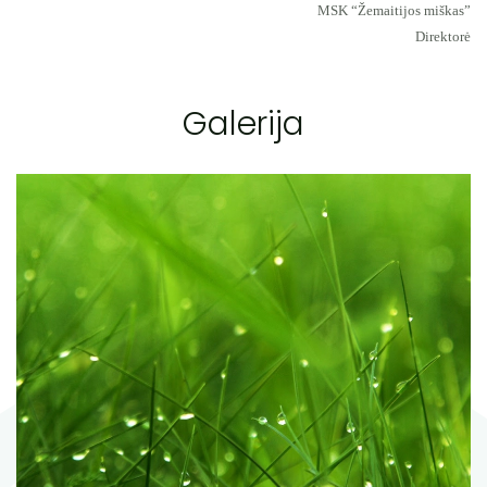
MSK “Žemaitijos miškas”
Direktorė
Galerija