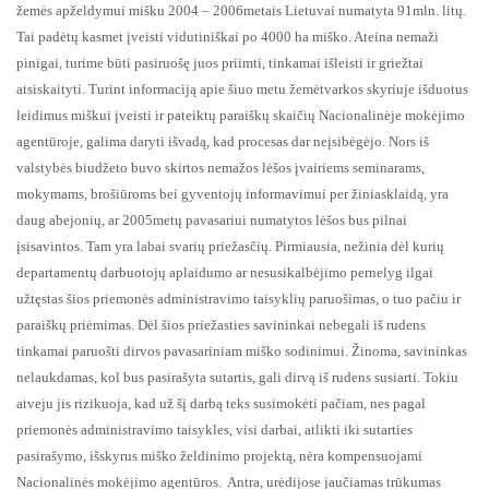
žemės apželdymui mišku 2004 – 2006metais Lietuvai numatyta 91mln. litų.
Tai padėtų kasmet įveisti vidutiniškai po 4000 ha miško. Ateina nemaži
pinigai, turime būti pasiruošę juos priimti, tinkamai išleisti ir griežtai
atsiskaityti. Turint informaciją apie šiuo metu žemėtvarkos skyriuje išduotus
leidimus miškui įveisti ir pateiktų paraiškų skaičių Nacionalinėje mokėjimo
agentūroje, galima daryti išvadą, kad procesas dar neįsibėgėjo. Nors iš
valstybės biudžeto buvo skirtos nemažos lėšos įvairiems seminarams,
mokymams, brošiūroms bei gyventojų informavimui per žiniasklaidą, yra
daug abejonių, ar 2005metų pavasariui numatytos lėšos bus pilnai
įsisavintos. Tam yra labai svarių priežasčių. Pirmiausia, nežinia dėl kurių
departamentų darbuotojų aplaidumo ar nesusikalbėjimo pernelyg ilgai
užtęstas šios priemonės administravimo taisyklių paruošimas, o tuo pačiu ir
paraiškų priėmimas. Dėl šios priežasties savininkai nebegali iš rudens
tinkamai paruošti dirvos pavasariniam miško sodinimui. Žinoma, savininkas
nelaukdamas, kol bus pasirašyta sutartis, gali dirvą iš rudens susiarti. Tokiu
atveju jis rizikuoja, kad už šį darbą teks susimokėti pačiam, nes pagal
priemonės administravimo taisykles, visi darbai, atlikti iki sutarties
pasirašymo, išskyrus miško želdinimo projektą, nėra kompensuojami
Nacionalinės mokėjimo agentūros.
Antra, urėdijose jaučiamas trūkumas