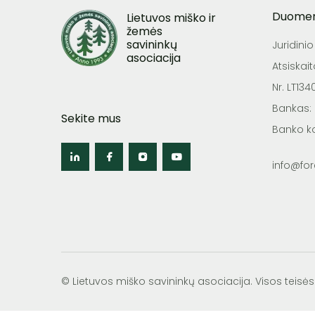
Duome
Lietuvos miško ir
žemės
savininkų
Juridini
asociacija
Atsiskai
Nr. LT13
Bankas:
Sekite mus
Banko k
info@fore
© Lietuvos miško savininkų asociacija. Visos tei