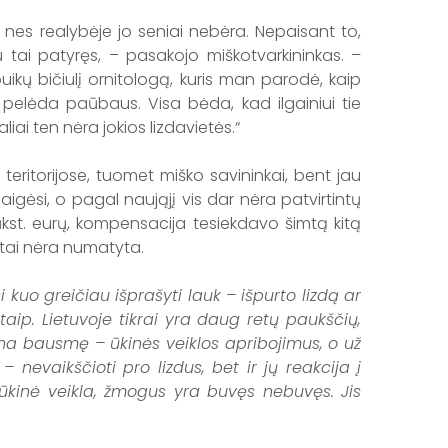
e, nes realybėje jo seniai nebėra. Nepaisant to,
su tai patyręs, – pasakojo miškotvarkininkas. –
uikų bičiulį ornitologą, kuris man parodė, kaip
i pelėda paūbaus. Visa bėda, kad ilgainiui tie
ai ten nėra jokios lizdavietės.“
teritorijose, tuomet miško savininkai, bent jau
gėsi, o pagal naująjį vis dar nėra patvirtintų
ūkst. eurų, kompensacija tesiekdavo šimtą kitą
itai nėra numatyta.
i kuo greičiau išprašyti lauk – išpurto lizdą ar
taip. Lietuvoje tikrai yra daug retų paukščių,
una bausmę – ūkinės veiklos apribojimus, o už
nevaikščioti pro lizdus, bet ir jų reakcija į
a ūkinė veikla, žmogus yra buvęs nebuvęs. Jis