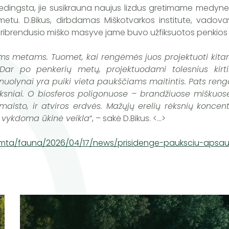
ur nedingsta, jie susikrauna naujus lizdus gretimame medy
o metu. D.Bikus, dirbdamas Miškotvarkos institute, vadov
us pribrendusio miško masyve jame buvo užfiksuotos penkio
iems metams. Tuomet, kai rengėmės juos projektuoti kit
ių. Dar po penkerių metų, projektuodami tolesnius k
aunuolynai yra puiki vieta paukščiams maitintis. Pats r
ai rėksniai. O biosferos poligonuose – brandžiuose miškuose
 ir maisto, ir atviros erdvės. Mažųjų erelių rėksnių konc
e vykdoma ūkinė veikla
“, – sakė D.Bikus. <...>
/gamta/fauna/2026/04/17/news/prisidenge-pauksciu-apsa