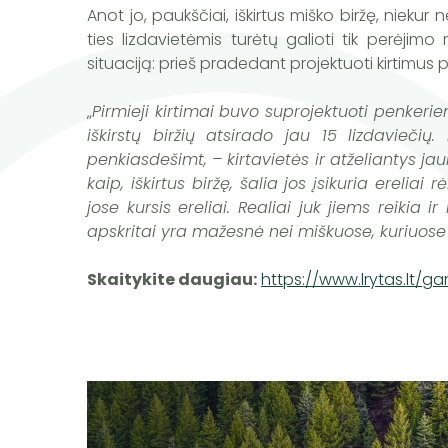
Anot jo, paukščiai, iškirtus miško biržę, niek
ties lizdavietėmis turėtų galioti tik perėjim
situaciją: prieš pradedant projektuoti kirtim
„
Pirmieji kirtimai buvo suprojektuoti penker
iškirstų biržių atsirado jau 15 lizdavieč
penkiasdešimt, – kirtavietės ir atželiantys j
kaip, iškirtus biržę, šalia jos įsikuria ereli
jose kursis ereliai. Realiai juk jiems reikia
apskritai yra mažesnė nei miškuose, kuriuos
Skaitykite daugiau:
https://www.lrytas.lt