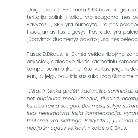
„Jeigu prieš 20–30 metų SRIS buvo įregistruotas
teritorija aplink jį toliau yra saugoma, nes p
Pavyzdžiui, SRIS yra nurodyta uralinės pelėdos
fiksuojamas tas elgesys. Pasirodo, yra paleid
„ūbavimo“ duomenys pavirto į uralinės pelėdos l
Pasak D.Bikaus, jei ūkinės veiklos ribojimo zo
anksčiau, galėdavo tikėtis kasmetinių kompens
kompensavimo įkainių. Kita vertus, jeigu lizd
eurų. O jeigu paukštis susisuka lizdą ūkiniame 
„
Užtat ir tenka girdėti, kad miško savininkai, 
net nupjauna medį. Žmogus, tikėtina, norėtų s
kuriuos reikia saugoti. Bet mūsų šalyje suku
juos nenumatyta jokia kompensacija. Vyrauja 
triukšmą yra skirtinga. Pavyzdžiui, jūriniam
nebijo žmogaus veiklos
“, – kalbėjo D.Bikus.