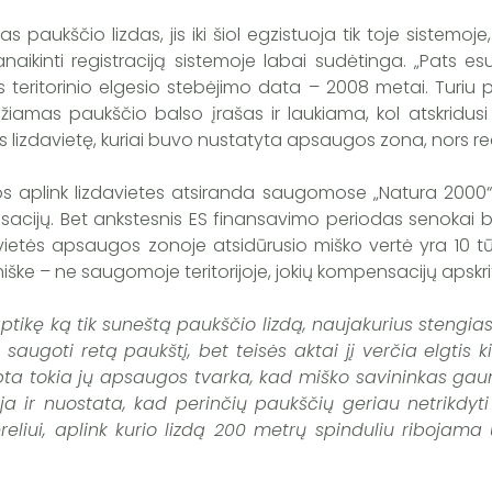
 paukščio lizdas, jis iki šiol egzistuoja tik toje sistemoj
anaikinti registraciją sistemoje labai sudėtinga. „Pats e
 teritorinio elgesio stebėjimo data – 2008 metai. Turiu p
žiamas paukščio balso įrašas ir laukiama, kol atskridus
izdavietę, kuriai buvo nustatyta apsaugos zona, nors reali
nos aplink lizdavietes atsiranda saugomose „Natura 2000“ 
acijų. Bet ankstesnis ES finansavimo periodas senokai bai
avietės apsaugos zonoje atsidūrusio miško vertė yra 10 t
miške – ne saugomoje teritorijoje, jokių kompensacijų apskr
aptikę ką tik suneštą paukščio lizdą, naujakurius stengias
augoti retą paukštį, bet teisės aktai jį verčia elgtis ki
rpta tokia jų apsaugos tvarka, kad miško savininkas ga
ir nuostata, kad perinčių paukščių geriau netrikdyti – 
 ereliui, aplink kurio lizdą 200 metrų spinduliu ribojam