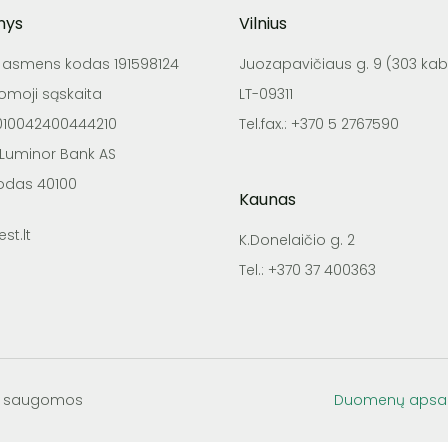
nys
Vilnius
o asmens kodas 191598124
Juozapavičiaus g. 9 (303 kab.
tomoji sąskaita
LT-09311
4010042400444210
Tel.fax.: +370 5 2767590
 Luminor Bank AS
odas 40100
Kaunas
st.lt
K.Donelaičio g. 2
Tel.: +370 37 400363
sės saugomos
Duomenų apsa