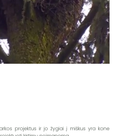
rkos projektus ir jo žygiai į miškus yra kone
 projektuoti kirtimų neįmanoma.