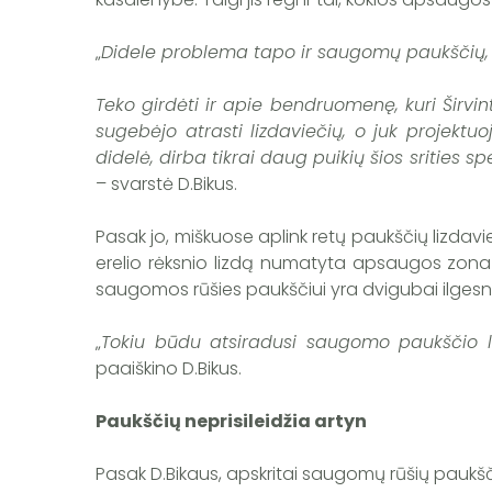
„
Didele problema tapo ir saugomų paukščių, ir
Teko girdėti ir apie bendruomenę, kuri Širvin
sugebėjo atrasti lizdaviečių, o juk projekt
didelė, dirba tikrai daug puikių šios srities
– svarstė D.Bikus.
Pasak jo, miškuose aplink retų paukščių lizdaviet
erelio rėksnio lizdą numatyta apsaugos zona 
saugomos rūšies paukščiui yra dvigubai ilgesn
„
Tokiu būdu atsiradusi saugomo paukščio l
paaiškino D.Bikus.
Paukščių neprisileidžia artyn
Pasak D.Bikaus, apskritai saugomų rūšių pauk