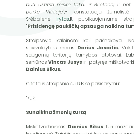
būti užkirsti miško takai ir Birštone, ir net
parke Vilniuje
",- konstatuoja žurnalistė
Srėbalienė
lrytas.lt
publikuojamame strai
"
Prisidengę paukščių apsauga naikina tur
Straipsnyje kalbinami keli pašnekovai: Ne
savivaldybės meras
Darius Jasaitis
, Vals
saugomų teritorijų tarnybos atstovai, La
seniūnas
Vincas Jusys
ir
patyręs miškotvarki
Dainius Bikus
.
Citata iš straipsnio su D.Biko pasisakymu:
"<...>
Sunaikina žmonių turtą
Miškotvarkininkas
Dainius Bikus
turi maždaug
kasdienybė. Taigi jis regi ir tai, kokios apsaug