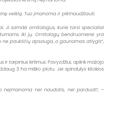
inę veiklą. Tuo įmanoma ir piktnaudžiauti.
. Ji samdė ornitologus, kurie tarsi specialiai
atstumams iki jų. Ornitologų bendruomenė yra
varbu ne paukščių apsauga, o gaunamas atlygis
“,
s ir tarpinius kirtimus. Pavyzdžiui, aplink mažojo
daug 3 ha miško plotu. Jei spindulys kitokios
uo neįmanoma nei naudotis, nei parduot
i“, –