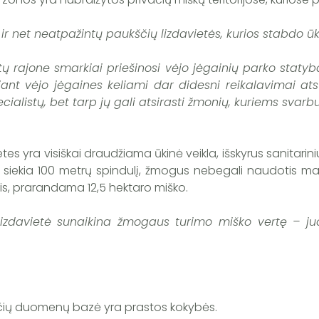
 net neatpažintų paukščių lizdavietės, kurios stabdo ūk
tų rajone smarkiai priešinosi vėjo jėgainių parko statybai
uojant vėjo jėgaines keliami dar didesni reikalavimai 
 specialistų, bet tarp jų gali atsirasti žmonių, kuriems s
es yra visiškai draudžiama ūkinė veikla, išskyrus sanitariniu
siekia 100 metrų spindulį, žmogus nebegali naudotis maž
is, prarandama 12,5 hektaro miško.
izdavietė sunaikina žmogaus turimo miško vertę – j
ščių duomenų bazė yra prastos kokybės.