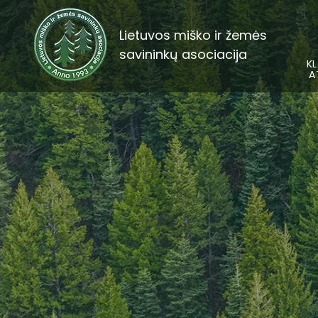
Lietuvos miško ir žemės
savininkų asociacija
KL
A