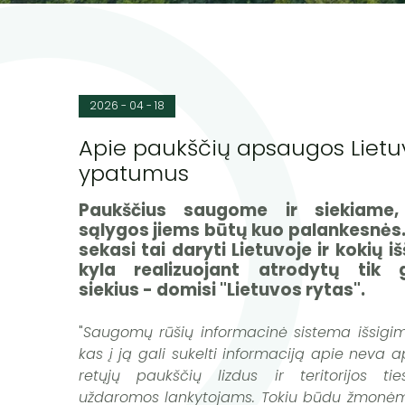
2026 - 04 - 18
Apie paukščių apsaugos Lietu
ypatumus
Paukščius saugome ir siekiame
sąlygos jiems būtų kuo palankesnės.
sekasi tai daryti Lietuvoje ir kokių i
kyla realizuojant atrodytų tik 
siekius - domisi "Lietuvos rytas".
"
Saugomų rūšių informacinė sistema išsigim
kas į ją gali sukelti informaciją apie neva a
retųjų paukščių lizdus ir teritorijos tie
uždaromos lankytojams. Tokiu būdu žmonėm