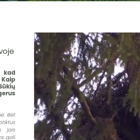
voje
, kad
 Kaip
ššūkių
gerus
ė. Bet
ptiktus
s jais
s gali