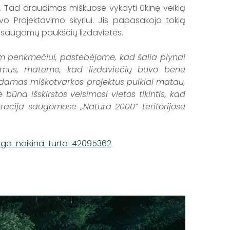
ne. Tad draudimas miškuose vykdyti ūkinę veiklą
avo Projektavimo skyriui. Jis papasakojo tokią
s saugomų paukščių lizdavietės.
am penkmečiui, pastebėjome, kad šalia plynai
irtimus, matėme, kad lizdaviečių buvo bene
engdamas miškotvarkos projektus puikiai matau,
 būna išskirstos veisimosi vietos tikintis, kad
entracija saugomose „Natura 2000“ teritorijose
uga-naikina-turta-42095362