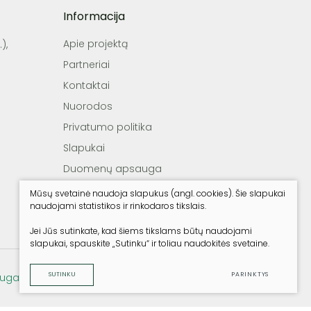
Informacija
Apie projektą
),
Partneriai
Kontaktai
Nuorodos
Privatumo politika
Slapukai
Duomenų apsauga
Reklamos sąlygos
Mūsų svetainė naudoja slapukus (angl. cookies). Šie slapukai
naudojami statistikos ir rinkodaros tikslais.
Teisės aktai
Jei Jūs sutinkate, kad šiems tikslams būtų naudojami
slapukai, spauskite „Sutinku“ ir toliau naudokitės svetaine.
SUTINKU
PARINKTYS
uga
Sukurta:
TEXUS