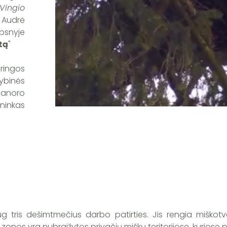
 Vingio
 Audrė
psnyje
tą
"
ringos
tybinės
banoro
ninkas
 tris dešimtmečius darbo patirties. Jis rengia miškotva
os zonos yra nubraižytos privačių miškų teritorijose, kuriose