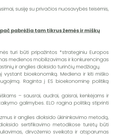
usimai, susiję su privačios nuosavybės teisėmis,
ypač pabrėžia tam tikrus žemės ir miškų
inės turi būti pripažintos *strateginiu Europos
amas medienos mobilizavimas ir konkurencingas
tinių ir anglies dioksido turinčių medžiagų.
į vystant bioekonomiką. Mediena ir kiti miško
saugojimą. Raginta į ES bioekonominę politiką
miškams – sausrai, audrai, gaisrai, kenkėjams ir
itaikymo galimybes. ELO ragina politiką stiprinti
zmus ir anglies dioksido ūkininkavimo metodą,
 dioksido sertifikavimo metodikose turėtų būti
guliavimas, dirvožemio sveikata ir atsparumas