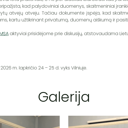
ripažįsta, kad palydoviniai duomenys, skaitmeniniai įrankiai
atytų atvejų atveju. Tačiau dokumente įspėja, kad skaitme
ams, kartu užtikrinant privatumą, duomenų aiškumą ir pasiti
LMSA
aktyviai prisidėjome prie diskusijų, atstovaudama Liet
26 m. lapkričio 24 – 25 d. vyks Vilniuje.
Galerija