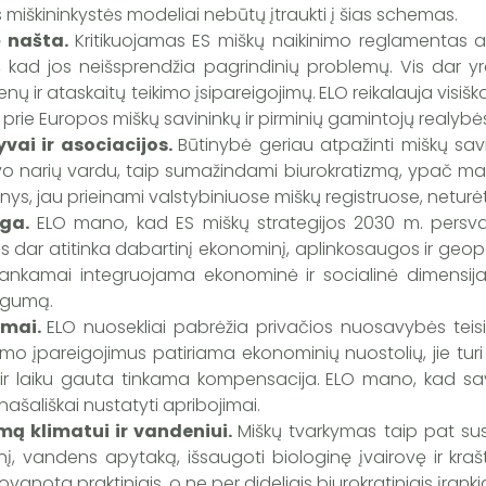
s miškininkystės modeliai nebūtų įtraukti į šias schemas.
 našta.
Kritikuojamas ES miškų naikinimo reglamentas a
kad jos neišsprendžia pagrindinių problemų. Vis dar y
ų ir ataskaitų teikimo įsipareigojimų.
ELO reikalauja visiš
as prie Europos miškų savininkų ir pirminių gamintojų realybė
vai ir asociacijos.
Būtinybė geriau atpažinti miškų sav
savo narių vardu, taip sumažindami biurokratizmą, ypač ma
ys, jau prieinami valstybiniuose miškų registruose, neturėtų 
lga
.
ELO mano, kad ES miškų strategijos 2030 m. persvars
a vis dar atitinka dabartinį ekonominį, aplinkosaugos ir geopo
kankamai integruojama ekonominė ir socialinė dimensija
ngumą.
imai.
ELO nuosekliai pabrėžia privačios nuosavybės teisi
o įpareigojimus patiriama ekonominių nuostolių, jie turi 
s ir laiku gauta tinkama kompensacija.
ELO mano, kad sava
ašališkai nustatyti apribojimai.
umą klimatui ir vandeniui.
Miškų tvarkymas taip pat sus
nį, vandens apytaką, išsaugoti biologinę įvairovę ir kraš
vanota praktiniais, o ne per dideliais biurokratiniais įrankia