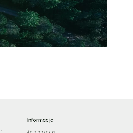
Informacija
Apie projektą
),