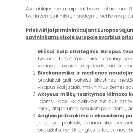
Asamblėjos metu taip pat buvo aptariamos ELO ve
tvariu žemės ir miškų naudojimu bei kaimo plėt
Prieš Airijai pirmininkaujant Europos Sąj
savininkams visoje Europoje svarbius prior
Miškai kaip strateginis Europos tvar
tvarumo turtu*. Ypač miškais turtingose
vietinis perdirbimas stiprina kaimo ekono
Bioekonomika ir medienos naudoji
produktai gali pakeisti iškastines medž
visapusiškai įtraukti miškininkus, žemės sa
Aktyvus miškų tvarkymas klimato ka
ligoms. Todėl ES politikoje turi būti atsi
miškų atsparumą, nesukelti papildomų adm
Anglies pritraukimo ir ekosistemų p
jei jie yra praktiški, ekonomiškai persp
pripažinta ne tik anglies pritraukimas,