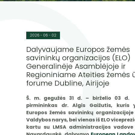
2026 - 06 - 02
Dalyvaujame Europos žemės
savininkų organizacijos (ELO)
Generalinėje Asamblėjoje ir
Regioniniame Ateities žemės 
forume Dubline, Airijoje
Š. m. gegužės 31 d. – birželio 03 d.
pirmininkas dr. Algis Gaižutis, kuris 
Europos žemės savininkų organizacijoje
Valdybos narys, bei vienas iš ELO viceprez
kartu su LMSA administracijos vadove 
Navardauskė, dalyvavo
European Landow