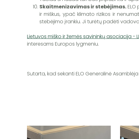
Skaitmenizavimas ir stebėjimas.
ELO p
ir miškus, ypač klimato rizikos ir nenum
stebėjimo įrankiu. Ji turėtų padėti vadov
Lietuvos miško ir žemės savininkų asociacija - 
interesams Europos lygmeniu.
Sutarta, kad sekanti ELO Generalinė Asamblėja 20