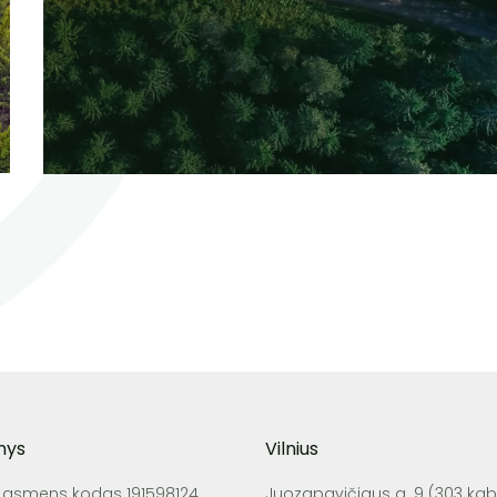
nys
Vilnius
o asmens kodas 191598124
Juozapavičiaus g. 9 (303 kab.