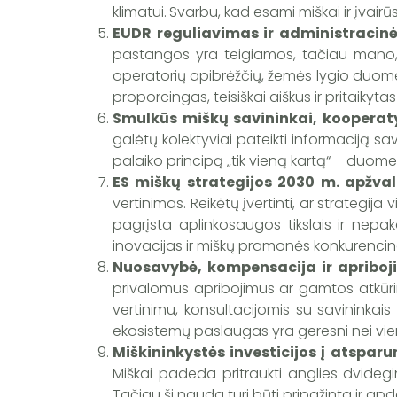
klimatui.
Svarbu, kad esami miškai ir įvairū
EUDR reguliavimas ir administracinė
pastangos yra teigiamos, tačiau mano, 
operatorių apibrėžčių, žemės lygio duomen
proporcingas, teisiškai aiškus ir pritaikyt
Smulkūs miškų savininkai, kooperaty
galėtų kolektyviai pateikti informaciją 
palaiko principą „tik vieną kartą“ – duomen
ES miškų strategijos 2030 m. apžva
vertinimas. Reikėtų įvertinti, ar strategij
pagrįsta aplinkosaugos tikslais ir nepa
inovacijas ir miškų pramonės konkurenci
Nuosavybė, kompensacija ir apriboj
privalomus apribojimus ar gamtos atkūrim
vertinimu, konsultacijomis su savininkai
ekosistemų paslaugas yra geresni nei vien
Miškininkystės investicijos į atspar
Miškai padeda pritraukti anglies dvidegi
Tačiau ši nauda turi būti pripažinta ir apdo