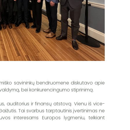
 bei miško savininkų bendruomene diskutavo apie
ų valdymą, bei konkurencingumo stiprinimą.
, auditorius ir finansų atstovą. Vienu iš vice-
 Gaižutis. Tai svarbus tarptautinis įvertinimas ne
tuvos interesams Europos lygmeniu, telkiant