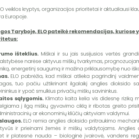
iklos kryptys, organizacijos prioritetai ir aktualiausi kla
ra Europoje.
ungos Taryboje, ELO pateikė rekomendacijas, kuriose 
itetus:
umo išteklius.
Miškai ir su jais susijusios vertės grand
 valstybėse narėse aktyvus miškų tvarkymas, prognozuoj
miką, energetinį saugumą ir mažina priklausomybę nuo iškas
mas.
ELO pabrėžia, kad miškai atlieka pagrindinį vaidmen
iagas, tuo pačiu užtikrinant ilgalaikį anglies dioksido 
vininkus ir ypač smulkius privačių miškų savininkus.
itos sąlygomis.
Klimato kaita kelia vis didesnę riziką 
žvelgiama į ilgą miškų gyvavimo ciklą ir ribotas greito pris
inistracinių ar ekonominių kliūčių aktyviam valdymui.
aslaugos.
ELO remia anglies dioksido pritraukimo mechani
ektyvūs ir prieinami žemės ir miškų valdytojams. Anglies
 bet ir platesnė nauda – biologinė įvairovė, vandens re