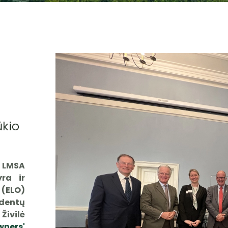
ūkio
 LMSA
yra ir
 (ELO)
identų
Živilė
ners'