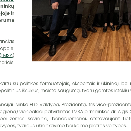
ninkų
oje ir
orume
iančias
ropoje.
 (LMSA
)
iais.
 kartu su politikos formuotojais, ekspertais ir ūkininkų,
eopolitinius iššūkius, maisto saugumą, tvarų gamtos ištekli
jai išrinko ELO Valdybą, Prezidentą, tris vice-prezidentus
 regioną) vienbalsiai patvirtintas LMSA pirmininkas dr. Algis
o bei žemės savininkų bendruomenei, atstovaujant Lie
avybės, tvaraus ūkininkavimo bei kaimo plėtros vertybes.