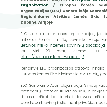
Organization
/ Europos žemės savi
organizacijos (ELO) Generalinėje Asamblėj
Regioniniame Ateities žemės ūkio f
Dubline, Airijoje.
ELO vienija nacionalines organizacijas, jung
milijonus žemės ir miškų savininkų visoje Eu
Lietuvos miško ir žemės savininkų asociacija
jau virš 20 metų esame ELO nar
https://europeanlandowners.org/
Renginyje ELO organizacijos atstovai ir nariai
Europos žemės ūkio ir kaimo vietovių ateitį, g
ELO Generalinė Asamblėja naujai 3 metų kadenci
prezidentų (atstovauti Baltijos šalių ir Lenkijos
tik asmeniškai, bet ir visai Lietuvos mišk
bendradarbiavimą ir stiprinant privačios nuos