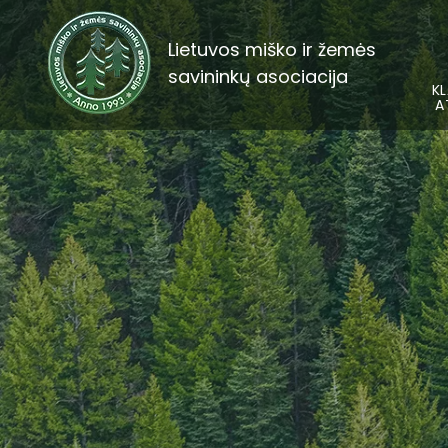
Lietuvos miško ir žemės
savininkų asociacija
KL
A