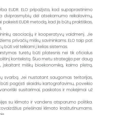
rba EUDR. ELO pripažįsta, kad supaprastinimo
ra dviprasmybių dėl atsekamumo reikalavimų,
kai pakeisti EUDR metodą, kad jis būtų praktiškas,
s.
ininkų asociacijų ir kooperatyvų vaidmenį. Jie
žiems privačių miškų savininkams.
ELO taip pat
būti vėl teikiami į kelias sistemas.
tymas turėtų būti platesnis nei tik oficialus
litinį kontekstą.
Šiuo metu strategija per daug
, įskaitant miškų bioekonomiką, kaimo plėtrą,
ų svarbą. Jei nustatant saugomas teritorijas,
būti pagrįsti skaidriu kartografavimu, poveikio
noriški susitarimai, paskatos ir mokėjimai už
ijęs su klimato ir vandens atsparumo politika.
tovaizdžius priešinasi klimato kraštutinumams.
is.