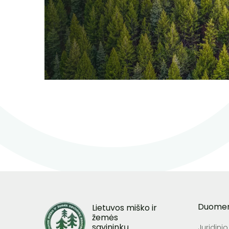
Duome
Lietuvos miško ir
žemės
savininkų
Juridini