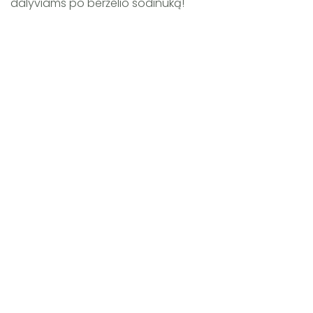
dalyviams po berželio sodinuką!