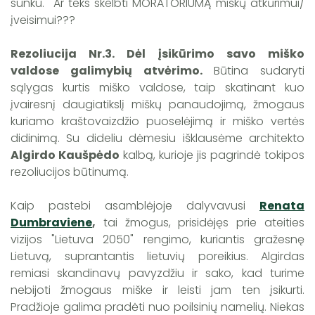
sunku. Ar teks skelbti MORATORIUMĄ miškų atkūrimui/
įveisimui???
Rezoliucija Nr.3. Dėl įsikūrimo savo miško
valdose galimybių atvėrimo.
Būtina sudaryti
sąlygas kurtis miško valdose, taip skatinant kuo
įvairesnį daugiatikslį miškų panaudojimą, žmogaus
kuriamo kraštovaizdžio puoselėjimą ir miško vertės
didinimą. Su dideliu dėmesiu išklausėme architekto
Algirdo Kaušpėdo
kalbą, kurioje jis pagrindė tokipos
rezoliucijos būtinumą.
Kaip pastebi asamblėjoje dalyvavusi
Renata
Dumbraviene
,
tai žmogus, prisidėjęs prie ateities
vizijos "Lietuva 2050" rengimo, kuriantis gražesnę
Lietuvą, suprantantis lietuvių poreikius. Algirdas
remiasi skandinavų pavyzdžiu ir sako, kad turime
nebijoti žmogaus miške ir leisti jam ten įsikurti.
Pradžioje galima pradėti nuo poilsinių namelių. Niekas