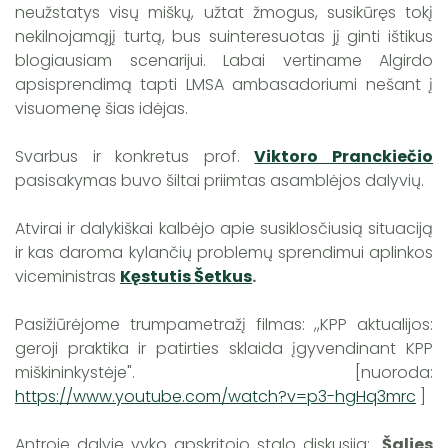
neužstatys visų miškų, užtat žmogus, susikūręs tokį
nekilnojamąjį turtą, bus suinteresuotas jį ginti ištikus
blogiausiam scenarijui. Labai vertiname Algirdo
apsisprendimą tapti LMSA ambasadoriumi nešant į
visuomenę šias idėjas.
Svarbus ir konkretus prof.
Viktoro Pranckiečio
pasisakymas buvo šiltai priimtas asamblėjos dalyvių.
Atvirai ir dalykiškai kalbėjo apie susiklosčiusią situaciją
ir kas daroma kylančių problemų sprendimui aplinkos
viceministras
Kęstutis Šetkus
.
Pasižiūrėjome trumpametražį filmas: ,,KPP aktualijos:
geroji praktika ir patirties sklaida įgyvendinant KPP
miškininkystėje". [nuoroda:
https://www.youtube.com/watch?v=p3-hgHq3mrc
]
Antroje dalyje vyko apskritojo stalo diskusija: „
Šalies