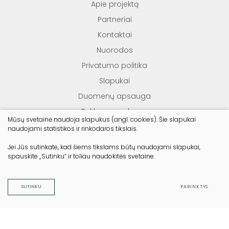
Apie projektą
Partneriai
Kontaktai
Nuorodos
Privatumo politika
Slapukai
Duomenų apsauga
Reklamos sąlygos
Mūsų svetainė naudoja slapukus (angl. cookies). Šie slapukai
Teisės aktai
naudojami statistikos ir rinkodaros tikslais.
Jei Jūs sutinkate, kad šiems tikslams būtų naudojami slapukai,
spauskite „Sutinku“ ir toliau naudokitės svetaine.
© Lietuvos miško savininkų asociacija. Visos teisės
saugomos
Duomenų apsauga
SUTINKU
PARINKTYS
Sukurta:
TEXUS