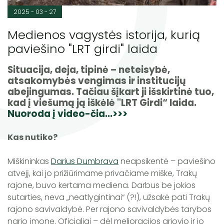
2025 - 03 - 27
Medienos vagystės istorija, kurią
paviešino "LRT girdi" laida
Situacija, deja, tipinė – neteisybė,
atsakomybės vengimas ir institucijų
abejingumas. Tačiau šįkart ji išskirtinė tuo,
kad į viešumą ją iškėlė "LRT Girdi“ laida.
Nuoroda į video-čia...>>>
Kas nutiko?
Miškininkas
Darius Dumbrava
neapsikentė – paviešino
atvejį, kai jo prižiūrimame privačiame miške, Trakų
rajone, buvo kertama mediena. Darbus be jokios
sutarties, neva „neatlygintinai“ (?!), užsakė pati Trakų
rajono savivaldybė. Per rajono savivaldybės tarybos
nario įmonę. Oficialiai – dėl melioracijos griovio ir jo