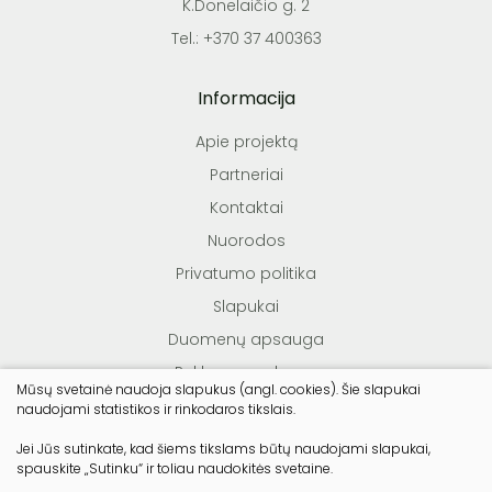
K.Donelaičio g. 2
Tel.: +370 37 400363
Informacija
Apie projektą
Partneriai
Kontaktai
Nuorodos
Privatumo politika
Slapukai
Duomenų apsauga
Reklamos sąlygos
Mūsų svetainė naudoja slapukus (angl. cookies). Šie slapukai
Teisės aktai
naudojami statistikos ir rinkodaros tikslais.
Jei Jūs sutinkate, kad šiems tikslams būtų naudojami slapukai,
spauskite „Sutinku“ ir toliau naudokitės svetaine.
© Lietuvos miško savininkų asociacija. Visos teisės