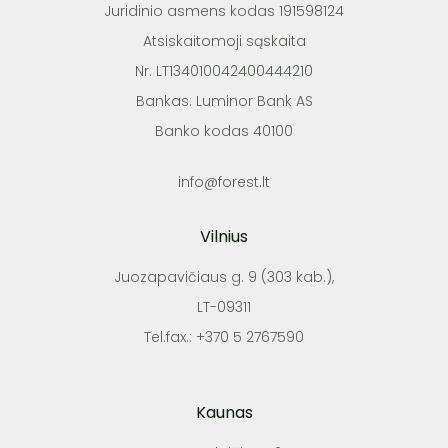
Juridinio asmens kodas 191598124
Atsiskaitomoji sąskaita
Nr. LT134010042400444210
Bankas: Luminor Bank AS
Banko kodas 40100
info@forest.lt
Vilnius
Juozapavičiaus g. 9 (303 kab.),
LT-09311
Tel.fax.: +370 5 2767590
Kaunas