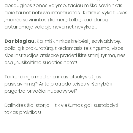
apsauginės zonos valymo, tačiau miško savininkas
apie tai net nebuvo informuotas. Kirtimus vykdžiusios
įmonės savininkas į kamerą kalbą, kad darbų
aptariamoje valdoje neva net nevykdė...
Dar blogiau.
Kai miškininkas kreipėsi į savivaldybę,
policiją ir prokuratūrą, tikėdamasis teisingumo, visos
šios institucijos atsisakė pradėti ikiteisminį tyrimą, nes
esą „nusikaltimo sudėties nėra“!
Tai kur dingo mediena ir kas atsakys už jos
pasisavinimą? Ar taip atrodo teisės viršenybė ir
pagarba privačiai nuosavybei?
Dalinkitės šia istorija – tik viešumas gali sustabdyti
tokias praktikas!