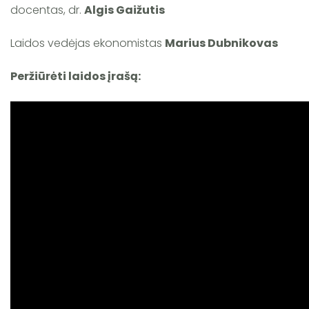
docentas, dr.
Algis Gaižutis
Laidos vedėjas ekonomistas
Marius Dubnikovas
Peržiūrėti laidos įrašą: