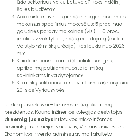
ūkio sektoriaus veiklų Lietuvoje? Koks indėlis į
šalies biudžetą?
Apie miško savininkų ir miškininkų jau šiuo metu
mokamus specifinius mokesčius: 5 proc. nuo
galutinės pardavimo kainos (visi) + 10 proc.
įmoka už valstybinių miškų naudojimą (moka
Valstybinė miškų urėdija). Kas laukia nuo 2026
m.?
Kaip kompensuojami dėl aplinkosauginių
apribojimų patiriami nuostoliai miškų
savininkams ir valdytojams?
Ko miškų sektoriaus atstovai tikimės iš naujosios
20-sios Vyriausybės.
Laidos pašnekovai – Lietuvos miškų ūkio rūmų
prezidentas, Kauno inžinerijos kolegijos dėstytojas
dr.
Remigijus Bakys
ir Lietuvos miško ir žemės
savininkų asociacijos vadovas, Vilniaus universiteto
Ekonomikos ir verslo administravimo fakulteto