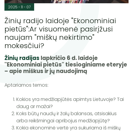
2025 - 11 - 07
Žinių radijo laidoje "Ekonominiai
pietūs":Ar visuomenė pasirįžusi
naujam "miškų nekirtimo"
mokesčiui?
Žinių radijas
lapkričio 6 d. laidoje
"Ekonominiai pietūs" tiesioginiame eteryje
– apie miškus ir jų naudojimą
Aptariamos temos:
Kokios yra medžiapjūtės apimtys Lietuvoje? Tai
daug ar mažai?
Koks būtų naudų ir žalų balansas, atsisakius
arba reikšmingai apribojus medžiapjūtę?
Kokia ekonominė vertė yra sukuriama iš miškų