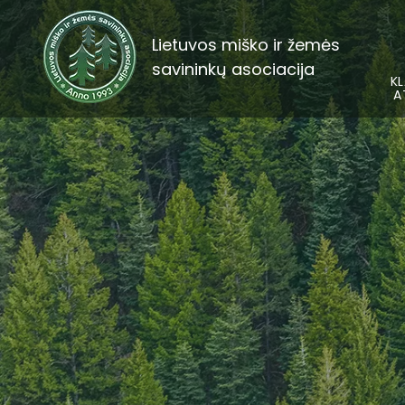
Lietuvos miško ir žemės
savininkų asociacija
KL
A