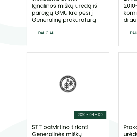
Ignalinos miškų urėdą iš
2010
pareigų GMU kreipėsi į
komi
Generalinę prokuratūrą
drau
DAUGIAU
DAU
2010 - 04 - 09
STT patvirtino tirianti
Prak
Generalinės miškų
urėd