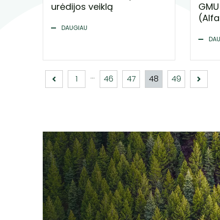
urėdijos veiklą
GMU 
(Alfa.
DAUGIAU
DAU
...
1
46
47
48
49