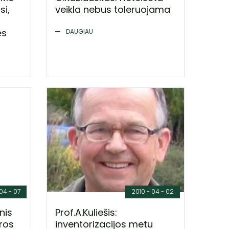
si,
veikla nebus toleruojama
ės
DAUGIAU
04 - 07
2010 - 04 - 02
nis
Prof.A.Kuliešis:
eros
inventorizacijos metu