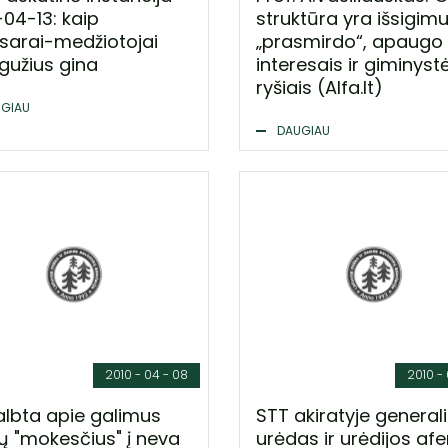
-04-13: kaip
struktūra yra išsigimu
sarai-medžiotojai
„prasmirdo“, apaugo
gužius gina
interesais ir giminyst
ryšiais (Alfa.lt)
GIAU
DAUGIAU
2010 - 04 - 08
2010 - 
albta apie galimus
STT akiratyje generali
ų "mokesčius" į neva
urėdas ir urėdijos af