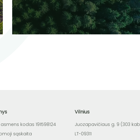
nys
Vilnius
o asmens kodas 191598124
Juozapavičiaus g. 9 (303 kab.
tomoji sąskaita
LT-09311