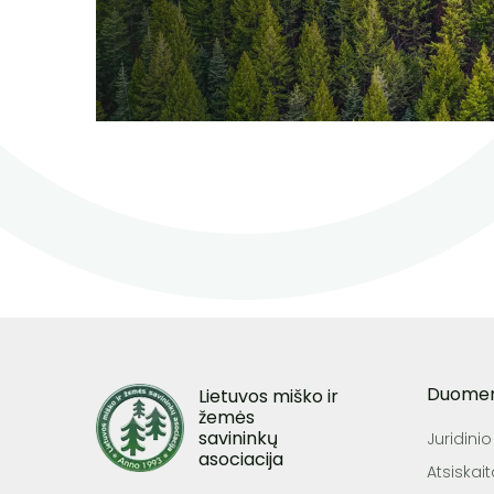
Duome
Lietuvos miško ir
žemės
savininkų
Juridini
asociacija
Atsiskai