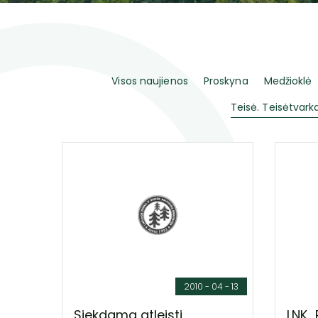
Visos naujienos
Proskyna
Medžioklė
Teisė. Teisėtvarka
2010 - 04 - 13
Siekdama atleisti
LNK „