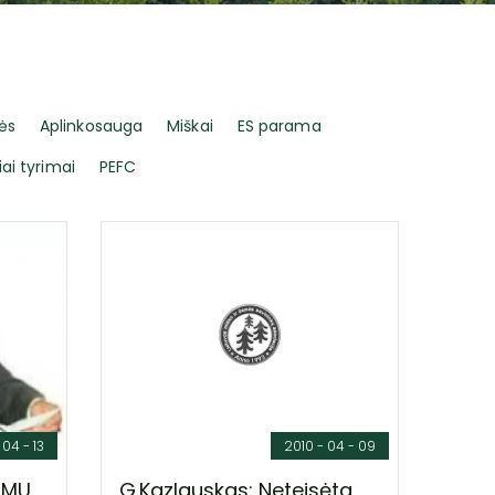
ės
Aplinkosauga
Miškai
ES parama
iai tyrimai
PEFC
 04 - 13
2010 - 04 - 09
 GMU
G.Kazlauskas: Neteisėta