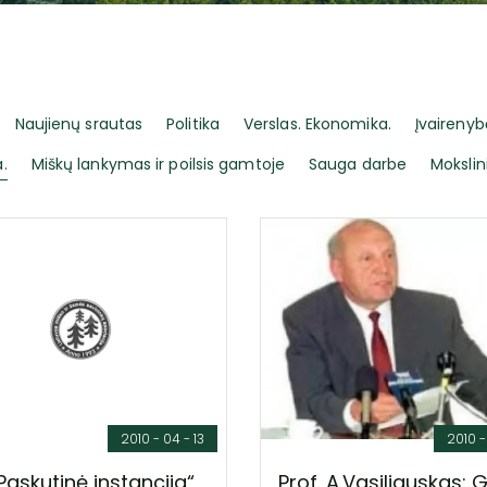
Naujienų srautas
Politika
Verslas. Ekonomika.
Įvairenyb
.
Miškų lankymas ir poilsis gamtoje
Sauga darbe
Mokslin
2010 - 04 - 13
2010 -
Paskutinė instancija“
Prof. A.Vasiliauskas: