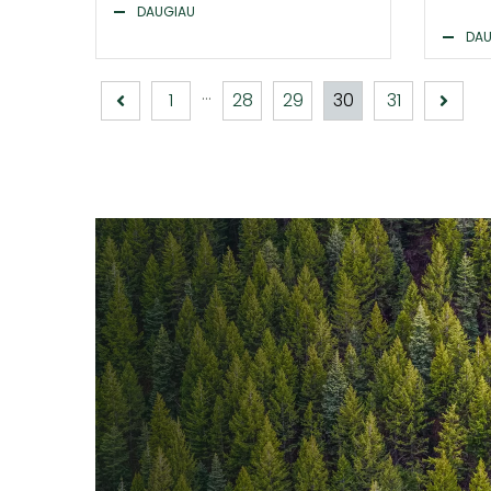
DAUGIAU
DAU
...
1
28
29
30
31