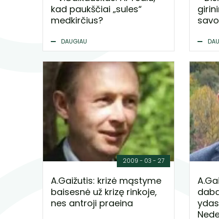
kad paukščiai „sules“
girin
medkirčius?
sav
DAUGIAU
DAU
2009 - 03 - 27
A.Gaižutis: krizė mąstyme
A.Gai
baisesnė už krizę rinkoje,
daba
nes antroji praeina
ydas 
Nede