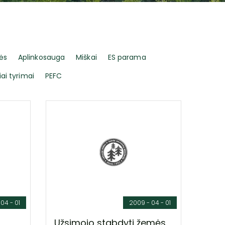
ės
Aplinkosauga
Miškai
ES parama
iai tyrimai
PEFC
04 - 01
2009 - 04 - 01
Užsimojo stabdyti žemės