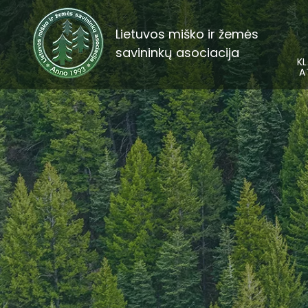
Lietuvos miško ir žemės
savininkų asociacija
KL
A