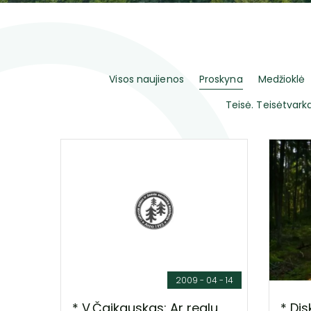
Visos naujienos
Proskyna
Medžioklė
Teisė. Teisėtvarka
2009 - 04 - 14
* V.Čaikauskas: Ar realu,
* Dis