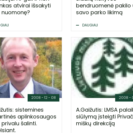
inkas atvirai išsakyti
bendruomenė pakilo 
o nuomonę?
savo parko likimą
GIAU
DAUGIAU
2008 - 12 - 08
2008 - 
žutis: sistemines
A.Gaižutis: LMSA pala
rtinės aplinkosaugos
siūlymą įsteigti Priva
privalu šalinti.
miškų direkciją
lsiant.