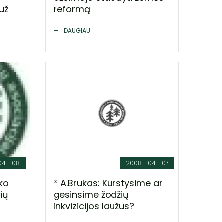
už
reformą
DAUGIAU
04 - 08
2008 - 04 - 07
iko
* A.Brukas: Kurstysime ar
čių
gesinsime žodžių
inkvizicijos laužus?