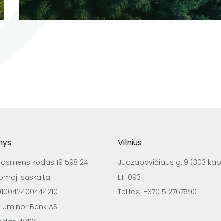
nys
Vilnius
o asmens kodas 191598124
Juozapavičiaus g. 9 (303 kab.
tomoji sąskaita
LT-09311
4010042400444210
Tel.fax.: +370 5 2767590
 Luminor Bank AS