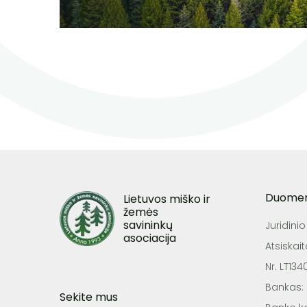
Duome
Lietuvos miško ir
žemės
savininkų
Juridini
asociacija
Atsiskai
Nr. LT13
Bankas:
Sekite mus