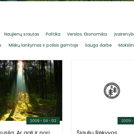
Naujienų srautas
Politika
Verslas. Ekonomika.
Įvairenyb
.
Miškų lankymas ir poilsis gamtoje
Sauga darbe
Mokslin
2009 - 04 - 02
2009 - 
kusija: Ar gali ir nori
Šiaulių Rėkyvos